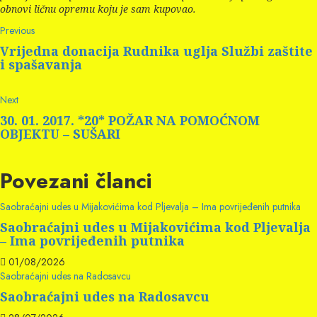
obnovi ličnu opremu koju je sam kupovao.
Continue
Previous
Previous
post:
Reading
Vrijedna donacija Rudnika uglja Službi zaštite
i spašavanja
Next
Next
post:
30. 01. 2017. *20* POŽAR NA POMOĆNOM
OBJEKTU – SUŠARI
Povezani članci
Saobraćajni udes u Mijakovićima kod Pljevalja – Ima povrijeđenih putnika
Saobraćajni udes u Mijakovićima kod Pljevalja
– Ima povrijeđenih putnika
01/08/2026
Saobraćajni udes na Radosavcu
Saobraćajni udes na Radosavcu