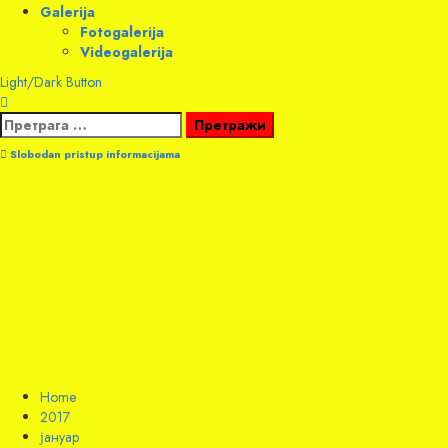
Galerija
Fotogalerija
Videogalerija
Light/Dark Button
Претрага
за:
Slobodan pristup informacijama
Home
2017
јануар