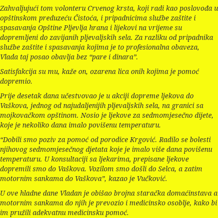
Zahvaljujući tom volonteru Crvenog krsta, koji radi kao poslovođa u
opštinskom preduzeću Čistoća, i pripadnicima službe zaštite i
spasavanja Opštine Pljevlja hrana i lijekovi na vrijeme su
dopremljeni do zavijanih pljevaljskih sela. Za razliku od pripadnika
službe zaštite i spasavanja kojima je to profesionalna obaveza,
Vlada taj posao obavlja bez “pare i dinara”.
Satisfakcija su mu, kaže on, ozarena lica onih kojima je pomoć
dopremio.
Prije desetak dana učestvovao je u akciji dopreme ljekova do
Vaškova, jednog od najudaljenijih pljevaljskih sela, na granici sa
mojkovačkom opštinom. Nosio je ljekove za sedmomjesečno dijete,
koje je nekoliko dana imalo povišenu temperaturu.
“Dobili smo poziv za pomoć od porodice Krgović. Radilo se bolesti
njihovog sedmomjesečnog djetata koje je imalo više dana povišenu
temperaturu. U konsultaciji sa ljekarima, prepisane ljekove
dopremili smo do Vaškova. Vozilom smo došli do Selca, a zatim
motornim sankama do Vaškova”, kazao je Vučković.
U ove hladne dane Vladan je obišao brojna staračka domaćinstava a
motornim sankama do njih je prevozio i medicinsko osoblje, kako bi
im pružili adekvatnu medicinsku pomoć.