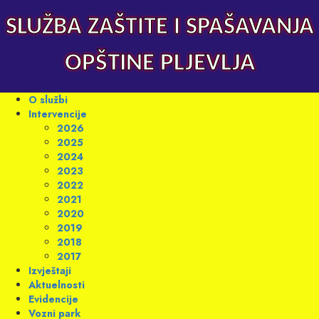
Skip
to
SLUŽBA ZAŠTITE I SPAŠAVANJA
content
OPŠTINE PLJEVLJA
Primary
O službi
Menu
Intervencije
2026
2025
2024
2023
2022
2021
2020
2019
2018
2017
Izvještaji
Aktuelnosti
Evidencije
Vozni park