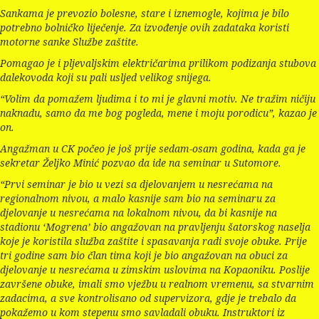
Sankama je prevozio bolesne, stare i iznemogle, kojima je bilo
potrebno bolničko liječenje. Za izvođenje ovih zadataka koristi
motorne sanke Službe zaštite.
Pomagao je i pljevaljskim električarima prilikom podizanja stubova
dalekovoda koji su pali usljed velikog snijega.
“Volim da pomažem ljudima i to mi je glavni motiv. Ne tražim ničiju
naknadu, samo da me bog pogleda, mene i moju porodicu”, kazao je
on.
Angažman u CK počeo je još prije sedam-osam godina, kada ga je
sekretar Željko Minić pozvao da ide na seminar u Sutomore.
“Prvi seminar je bio u vezi sa djelovanjem u nesrećama na
regionalnom nivou, a malo kasnije sam bio na seminaru za
djelovanje u nesrećama na lokalnom nivou, da bi kasnije na
stadionu ‘Mogrena’ bio angažovan na pravljenju šatorskog naselja
koje je koristila služba zaštite i spasavanja radi svoje obuke. Prije
tri godine sam bio član tima koji je bio angažovan na obuci za
djelovanje u nesrećama u zimskim uslovima na Kopaoniku. Poslije
završene obuke, imali smo vježbu u realnom vremenu, sa stvarnim
zadacima, a sve kontrolisano od supervizora, gdje je trebalo da
pokažemo u kom stepenu smo savladali obuku. Instruktori iz