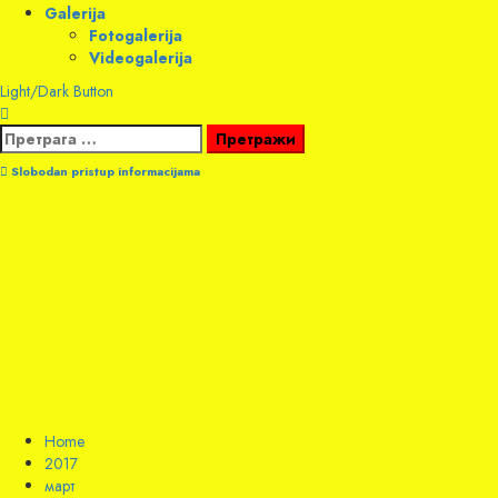
Galerija
Fotogalerija
Videogalerija
Light/Dark Button
Претрага
за:
Slobodan pristup informacijama
Home
2017
март