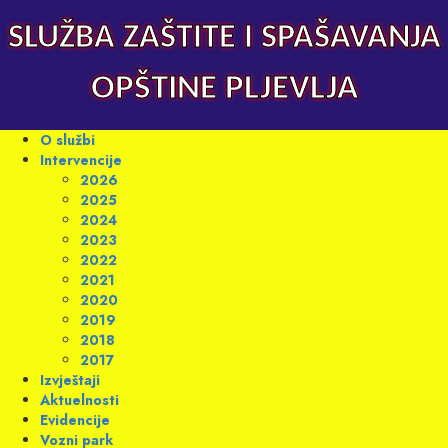
Skip
to
SLUŽBA ZAŠTITE I SPAŠAVANJA
content
OPŠTINE PLJEVLJA
Primary
O službi
Menu
Intervencije
2026
2025
2024
2023
2022
2021
2020
2019
2018
2017
Izvještaji
Aktuelnosti
Evidencije
Vozni park