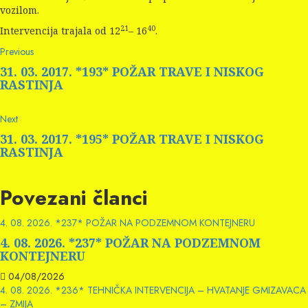
vozilom.
21
40
Intervencija trajala od 12
– 16
.
Continue
Previous
Previous
post:
Reading
31. 03. 2017. *193* POŽAR TRAVE I NISKOG
RASTINJA
Next
Next
post:
31. 03. 2017. *195* POŽAR TRAVE I NISKOG
RASTINJA
Povezani članci
4. 08. 2026. *237* POŽAR NA PODZEMNOM KONTEJNERU
4. 08. 2026. *237* POŽAR NA PODZEMNOM
KONTEJNERU
04/08/2026
4. 08. 2026. *236* TEHNIČKA INTERVENCIJA – HVATANJE GMIZAVACA
– ZMIJA