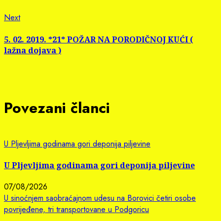
Next
Next
post:
5. 02. 2019. *21* POŽAR NA PORODIČNOJ KUĆI (
lažna dojava )
Povezani članci
U Pljevljima godinama gori deponija piljevine
U Pljevljima godinama gori deponija piljevine
07/08/2026
U sinoćnjem saobraćajnom udesu na Borovici četiri osobe
povrijeđene, tri transportovane u Podgoricu