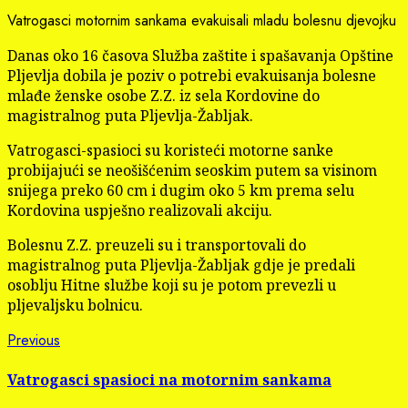
Vatrogasci motornim sankama evakuisali mladu bolesnu djevojku
Danas oko 16 časova Služba zaštite i spašavanja Opštine
Pljevlja dobila je poziv o potrebi evakuisanja bolesne
mlađe ženske osobe Z.Z. iz sela Kordovine do
magistralnog puta Pljevlja-Žabljak.
Vatrogasci-spasioci su koristeći motorne sanke
probijajući se neošišćenim seoskim putem sa visinom
snijega preko 60 cm i dugim oko 5 km prema selu
Kordovina uspješno realizovali akciju.
Bolesnu Z.Z. preuzeli su i transportovali do
magistralnog puta Pljevlja-Žabljak gdje je predali
osoblju Hitne službe koji su je potom prevezli u
pljevaljsku bolnicu.
Continue
Previous
Previous
post:
Reading
Vatrogasci spasioci na motornim sankama