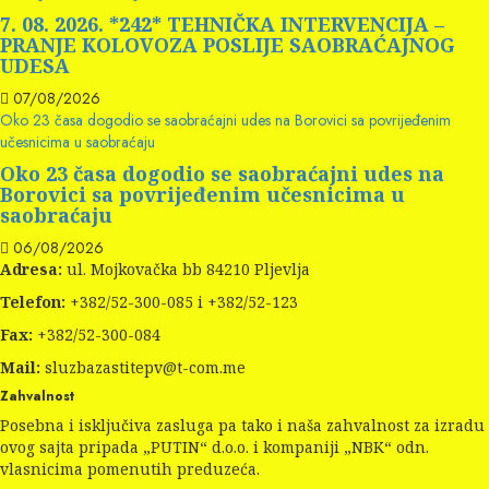
7. 08. 2026. *242* TEHNIČKA INTERVENCIJA –
PRANJE KOLOVOZA POSLIJE SAOBRAĆAJNOG
UDESA
07/08/2026
Oko 23 časa dogodio se saobraćajni udes na Borovici sa povrijeđenim
učesnicima u saobraćaju
Oko 23 časa dogodio se saobraćajni udes na
Borovici sa povrijeđenim učesnicima u
saobraćaju
06/08/2026
Adresa:
ul. Mojkovačka bb 84210 Pljevlja
Telefon:
+382/52-300-085 i +382/52-123
Fax:
+382/52-300-084
Mail:
sluzbazastitepv@t-com.me
Zahvalnost
Posebna i isključiva zasluga pa tako i naša zahvalnost za izradu
ovog sajta pripada „PUTIN“ d.o.o. i kompaniji „NBK“ odn.
vlasnicima pomenutih preduzeća.