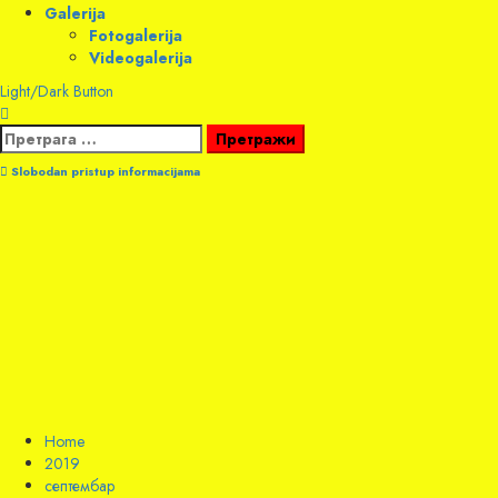
Galerija
Fotogalerija
Videogalerija
Light/Dark Button
Претрага
за:
Slobodan pristup informacijama
Home
2019
септембар