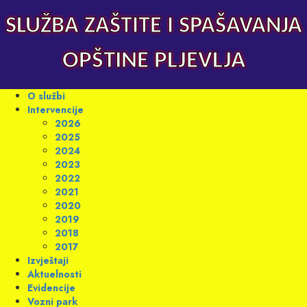
Skip
to
SLUŽBA ZAŠTITE I SPAŠAVANJA
content
OPŠTINE PLJEVLJA
Primary
O službi
Menu
Intervencije
2026
2025
2024
2023
2022
2021
2020
2019
2018
2017
Izvještaji
Aktuelnosti
Evidencije
Vozni park