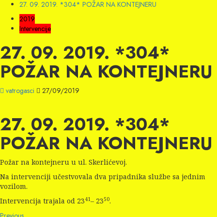
27. 09. 2019. *304* POŽAR NA KONTEJNERU
2019
Intervencije
27. 09. 2019. *304*
POŽAR NA KONTEJNERU
vatrogasci
27/09/2019
27. 09. 2019. *304*
POŽAR NA KONTEJNERU
Požar na kontejneru u ul. Skerlićevoj.
Na intervenciji učestvovala dva pripadnika službe sa jednim
vozilom.
41
50
Intervencija trajala od 23
– 23
.
Previous
Previous