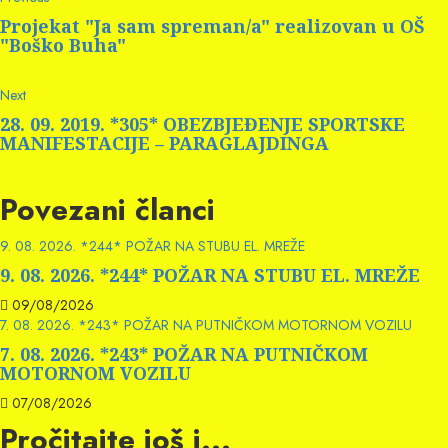
Continue
post:
Reading
Projekat "Ja sam spreman/a" realizovan u OŠ
"Boško Buha"
Next
Next
post:
28. 09. 2019. *305* OBEZBJEĐENJE SPORTSKE
MANIFESTACIJE – PARAGLAJDINGA
Povezani članci
9. 08. 2026. *244* POŽAR NA STUBU EL. MREŽE
9. 08. 2026. *244* POŽAR NA STUBU EL. MREŽE
09/08/2026
7. 08. 2026. *243* POŽAR NA PUTNIČKOM MOTORNOM VOZILU
7. 08. 2026. *243* POŽAR NA PUTNIČKOM
MOTORNOM VOZILU
07/08/2026
Pročitajte još i...