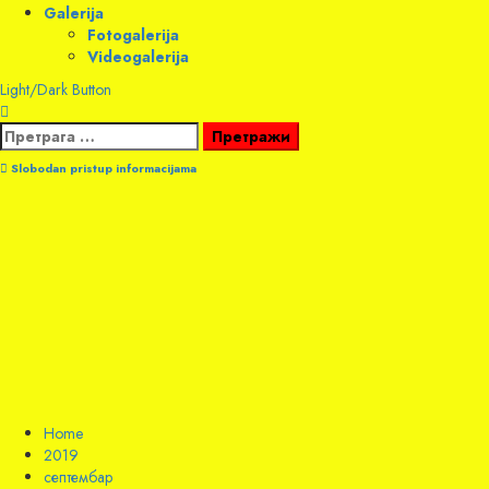
Galerija
Fotogalerija
Videogalerija
Light/Dark Button
Претрага
за:
Slobodan pristup informacijama
Home
2019
септембар