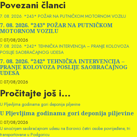
Povezani članci
7. 08. 2026. *243* POŽAR NA PUTNIČKOM MOTORNOM VOZILU
7. 08. 2026. *243* POŽAR NA PUTNIČKOM
MOTORNOM VOZILU
07/08/2026
7. 08. 2026. *242* TEHNIČKA INTERVENCIJA – PRANJE KOLOVOZA
POSLIJE SAOBRAĆAJNOG UDESA
7. 08. 2026. *242* TEHNIČKA INTERVENCIJA –
PRANJE KOLOVOZA POSLIJE SAOBRAĆAJNOG
UDESA
07/08/2026
Pročitajte još i...
U Pljevljima godinama gori deponija piljevine
U Pljevljima godinama gori deponija piljevine
07/08/2026
U sinoćnjem saobraćajnom udesu na Borovici četiri osobe povrijeđene, tri
transportovane u Podgoricu