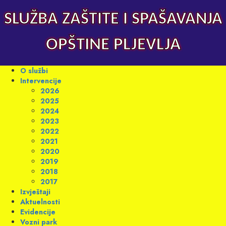
Skip
to
SLUŽBA ZAŠTITE I SPAŠAVANJA
content
OPŠTINE PLJEVLJA
Primary
O službi
Menu
Intervencije
2026
2025
2024
2023
2022
2021
2020
2019
2018
2017
Izvještaji
Aktuelnosti
Evidencije
Vozni park