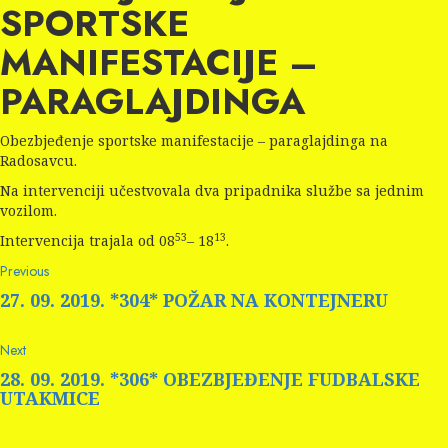
SPORTSKE
MANIFESTACIJE –
PARAGLAJDINGA
Obezbjeđenje sportske manifestacije – paraglajdinga na
Radosavcu.
Na intervenciji učestvovala dva pripadnika službe sa jednim
vozilom.
53
13
Intervencija trajala od 08
– 18
.
Continue
Previous
Previous
post:
Reading
27. 09. 2019. *304* POŽAR NA KONTEJNERU
Next
Next
post:
28. 09. 2019. *306* OBEZBJEĐENJE FUDBALSKE
UTAKMICE