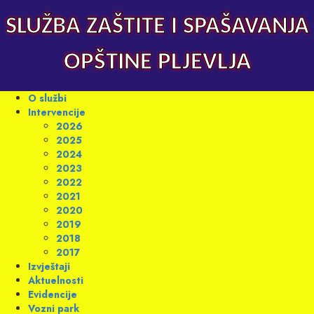
Skip
to
SLUŽBA ZAŠTITE I SPAŠAVANJA
content
OPŠTINE PLJEVLJA
Primary
O službi
Menu
Intervencije
2026
2025
2024
2023
2022
2021
2020
2019
2018
2017
Izvještaji
Aktuelnosti
Evidencije
Vozni park