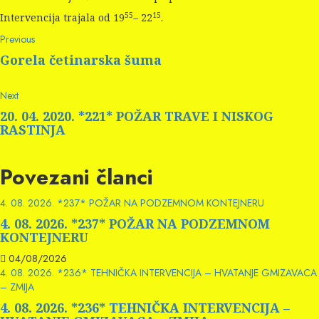
55
15
Intervencija trajala od 19
– 22
.
Continue
Previous
Previous
post:
Reading
Gorela četinarska šuma
Next
Next
post:
20. 04. 2020. *221* POŽAR TRAVE I NISKOG
RASTINJA
Povezani članci
4. 08. 2026. *237* POŽAR NA PODZEMNOM KONTEJNERU
4. 08. 2026. *237* POŽAR NA PODZEMNOM
KONTEJNERU
04/08/2026
4. 08. 2026. *236* TEHNIČKA INTERVENCIJA – HVATANJE GMIZAVACA
– ZMIJA
4. 08. 2026. *236* TEHNIČKA INTERVENCIJA –