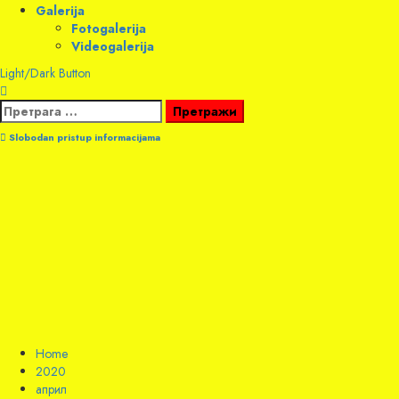
Galerija
Fotogalerija
Videogalerija
Light/Dark Button
Претрага
за:
Slobodan pristup informacijama
Home
2020
април