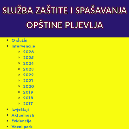
Skip
to
SLUŽBA ZAŠTITE I SPAŠAVANJA
content
OPŠTINE PLJEVLJA
Primary
O službi
Menu
Intervencije
2026
2025
2024
2023
2022
2021
2020
2019
2018
2017
Izvještaji
Aktuelnosti
Evidencije
Vozni park