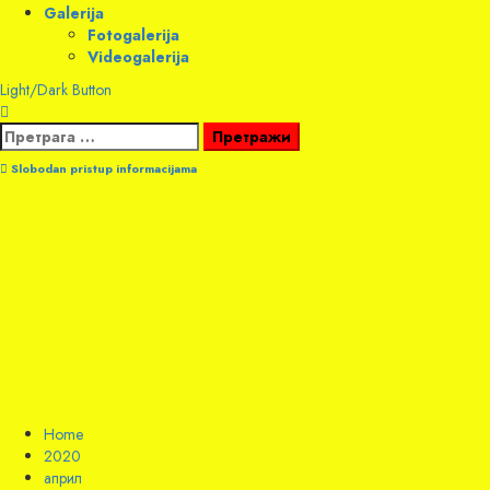
Galerija
Fotogalerija
Videogalerija
Light/Dark Button
Претрага
за:
Slobodan pristup informacijama
Home
2020
април