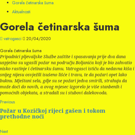
Gorela četinarska šuma
Aktuelnosti
Gorela četinarska šuma
vatrogasci
20/04/2020
Gorela četinarska šuma
Pripadnici pljevaljske Službe zaštite i spasavanja prije dva dana
uspješno su ugasili požar na području Boljanića koji je bio zahvatio
nisko rastinje i četinarsku šumu. Vatrogasci ističu da nedavna kiša i
snijeg nijesu osvježili isušeno lišće i travu, te da požari opet lako
buknu. Mještani sela, gdje su se požari jedva smirili, strahuju da
može doći do novih, a ovog mjesec izgorelo je više stanbenih i
pomoćnih objekata, a stradali su i stubovi dalekovoda.
Continue
Previous
Previous
post:
Reading
Požar u Kozičkoj rijeci gašen i tokom
prethodne noći
Next
Next