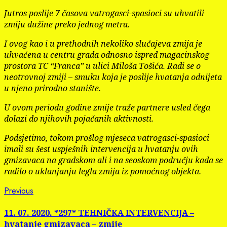
Jutros poslije 7 časova vatrogasci-spasioci su uhvatili
zmiju dužine preko jednog metra.
I ovog kao i u prethodnih nekoliko slučajeva zmija je
uhvaćena u centru grada odnosno ispred magacinskog
prostora TC “Franca” u ulici Miloša Tošića. Radi se o
neotrovnoj zmiji – smuku koja je poslije hvatanja odnijeta
u njeno prirodno stanište.
U ovom periodu godine zmije traže partnere usled čega
dolazi do njihovih pojačanih aktivnosti.
Podsjetimo, tokom prošlog mjeseca vatrogasci-spasioci
imali su šest uspješnih intervencija u hvatanju ovih
gmizavaca na gradskom ali i na seoskom području kada se
radilo o uklanjanju legla zmija iz pomoćnog objekta.
Continue
Previous
Previous
post:
Reading
11. 07. 2020. *297* TEHNIČKA INTERVENCIJA –
hvatanje gmizavaca – zmije