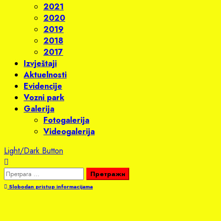
2021
2020
2019
2018
2017
Izvještaji
Aktuelnosti
Evidencije
Vozni park
Galerija
Fotogalerija
Videogalerija
Light/Dark Button
Претрага
за:
Slobodan pristup informacijama