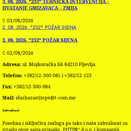
3. 08. 2026. *233* TEHNIČKA INTERVENCIJA –
HVATANJE GMIZAVACA – ZMIJA
03/08/2026
2. 08. 2026. *232* POŽAR SIJENA
2. 08. 2026. *232* POŽAR SIJENA
02/08/2026
Adresa:
ul. Mojkovačka bb 84210 Pljevlja
Telefon:
+382/52-300-085 i +382/52-123
Fax:
+382/52-300-084
Mail:
sluzbazastitepv@t-com.me
Zahvalnost
Posebna i isključiva zasluga pa tako i naša zahvalnost za
izradu ovog sajta pripada „PUTIN“ d.o.o. i kompaniji