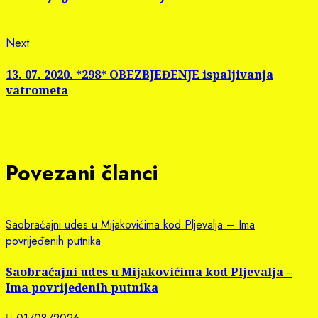
Next
Next
post:
13. 07. 2020. *298* OBEZBJEĐENJE ispaljivanja
vatrometa
Povezani članci
Saobraćajni udes u Mijakovićima kod Pljevalja – Ima
povrijeđenih putnika
Saobraćajni udes u Mijakovićima kod Pljevalja –
Ima povrijeđenih putnika