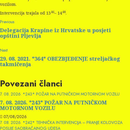
vozilom.
46
48
Intervencija trajala od 13
– 14
.
Continue
Previous
Previous
post:
Reading
Delegacija Krapine iz Hrvatske u posjeti
opštini Pljevlja
Next
Next
post:
29. 08. 2021. *364* OBEZBJEĐENJE streljačkog
takmičenja
Povezani članci
7. 08. 2026. *243* POŽAR NA PUTNIČKOM MOTORNOM VOZILU
7. 08. 2026. *243* POŽAR NA PUTNIČKOM
MOTORNOM VOZILU
07/08/2026
7. 08. 2026. *242* TEHNIČKA INTERVENCIJA – PRANJE KOLOVOZA
POSLIJE SAOBRAĆAJNOG UDESA