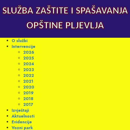
Skip
to
SLUŽBA ZAŠTITE I SPAŠAVANJA
content
OPŠTINE PLJEVLJA
Primary
O službi
Menu
Intervencije
2026
2025
2024
2023
2022
2021
2020
2019
2018
2017
Izvještaji
Aktuelnosti
Evidencije
Vozni park