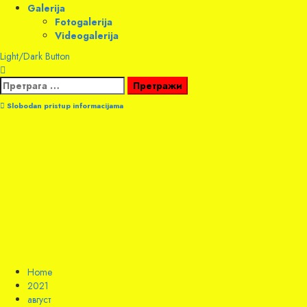
Galerija
Fotogalerija
Videogalerija
Light/Dark Button
Претрага
за:
Slobodan pristup informacijama
Home
2021
август