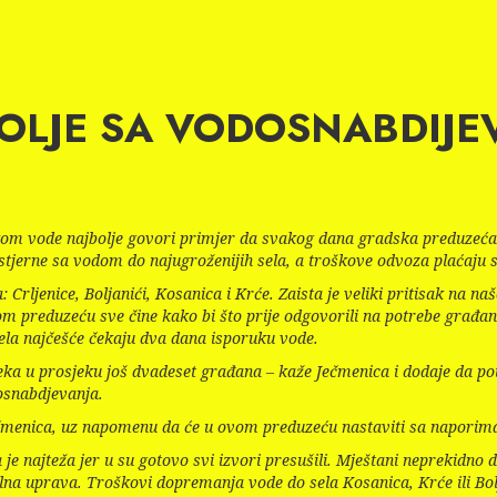
VOLJE SA VODOSNABDIJE
om vode najbolje govori primjer da svakog dana gradska preduzeća i
istjerne sa vodom do najugroženijih sela, a troškove odvoza plaćaju s
Crljenice, Boljanići, Kosanica i Krće. Zaista je veliki pritisak na naš
 preduzeću sve čine kako bi što prije odgovorili na potrebe građana
 sela najčešće čekaju dva dana isporuku vode.
čeka u prosjeku još dvadeset građana – kaže Ječmenica i dodaje da p
dosnabdjevanja.
čmenica, uz napomenu da će u ovom preduzeću nastaviti sa naporima 
a je najteža jer u su gotovo svi izvori presušili. Mještani neprekid
lna uprava. Troškovi dopremanja vode do sela Kosanica, Krće ili Bolj