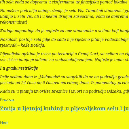
tih sela voda se doprema u cistjernama uz finasijsku pomoć lokalne
Na našem području najugroženije je selo Vis. Tamošnji stanovnici 
utanjio u selu Vis, ali i u nekim drugim zaseocima, voda se doprem
rekonstruisati.
Kotlaja napominje da je najteže za one stanovnike u selima koji imaju
Nažalost, postoje sela gdje do sada nije riješeno pitanje vodosnabdj
rješavali – kaže Kotlaja.
Pljevaljska opština je treća po teritoriji u Crnoj Gori, sa selima na
sve češće imaju probleme sa vodosnabdjevanjem. Najteže je onim sta
I u gradu restrikcije
Prije sedam dana iz „Vodovoda“ su saopštili da se na području grad
periodu od 24 časa do 6 časova narednog dana. Iz pomenutog preduze
Kada su u pitanju izvorište Breznice i izvori na području Odžaka, gdje
Continue
Previous
Previous
post:
Reading
Zmija u ljetnjoj kuhinji u pljevaljskom selu Lj
Next
Next
post: