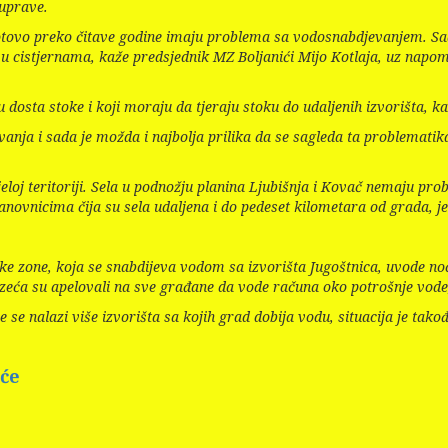
 uprave.
gotovo preko čitave godine imaju problema sa vodosnabdjevanjem. Sa
a u cistjernama, kaže predsjednik MZ Boljanići Mijo Kotlaja, uz nap
 dosta stoke i koji moraju da tjeraju stoku do udaljenih izvorišta, ka
evanja i sada je možda i najbolja prilika da se sagleda ta problemat
 cijeloj teritoriji. Sela u podnožju planina Ljubišnja i Kovač nemaju 
novnicima čija su sela udaljena i do pedeset kilometara od grada, j
ske zone, koja se snabdijeva vodom sa izvorišta Jugoštnica, uvode n
ća su apelovali na sve građane da vode računa oko potrošnje vode, j
 se nalazi više izvorišta sa kojih grad dobija vodu, situacija je tako
uće