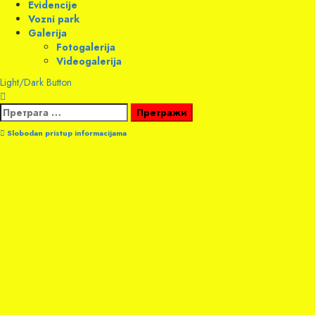
Evidencije
Vozni park
Galerija
Fotogalerija
Videogalerija
Light/Dark Button
Претрага
за:
Slobodan pristup informacijama