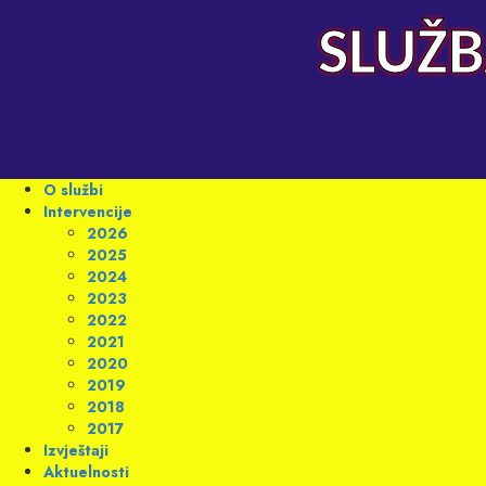
Skip
to
SLUŽB
content
Primary
O službi
Menu
Intervencije
2026
2025
2024
2023
2022
2021
2020
2019
2018
2017
Izvještaji
Aktuelnosti