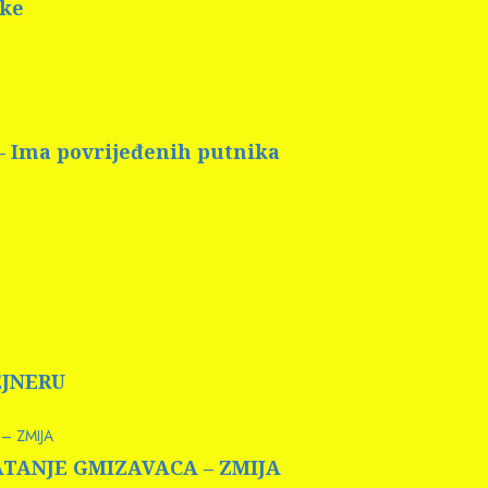
rke
 – Ima povrijeđenih putnika
EJNERU
– ZMIJA
HVATANJE GMIZAVACA – ZMIJA