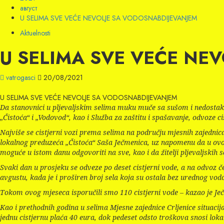
август
U SELIMA SVE VEĆE NEVOLJE SA VODOSNABDIJEVANJEM
Aktuelnosti
U SELIMA SVE VEĆE NE
vatrogasci
20/08/2021
U SELIMA SVE VEĆE NEVOLJE SA VODOSNABDIJEVANJEM
Da stanovnici u pljevaljskim selima muku muče sa sušom i nedostak
„Čistoća“ i „Vodovod“, kao i Služba za zaštitu i spašavanje, odvoze c
Najviše se cistjerni vozi prema selima na području mjesnih zajednica: 
lokalnog preduzeća „Čistoća“ Saša Ječmenica, uz napomenu da u ovom
moguće u istom danu odgovoriti na sve, kao i da žitelji pljevaljskih
Svaki dan u prosjeku se odveze po deset cistjerni vode, a na odvoz 
avgustu, kada je i proširen broj sela koja su ostala bez urednog vo
Tokom ovog mjeseca isporučili smo 110 cistjerni vode – kazao je Je
Kao i prethodnih godina u selima Mjesne zajednice Crljenice situacij
jednu cistjernu plaća 40 eura, dok pedeset odsto troškova snosi loka