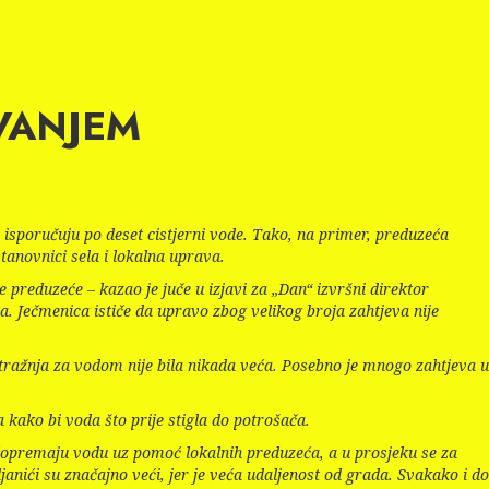
VANJEM
sporučuju po deset cistjerni vode. Tako, na primer, preduzeća
tanovnici sela i lokalna uprava.
e preduzeće – kazao je juče u izjavi za „Dan“ izvršni direktor
. Ječmenica ističe da upravo zbog velikog broja zahtjeva nije
otražnja za vodom nije bila nikada veća. Posebno je mnogo zahtjeva u
kako bi voda što prije stigla do potrošača.
no dopremaju vodu uz pomoć lokalnih preduzeća, a u prosjeku se za
anići su značajno veći, jer je veća udaljenost od grada. Svakako i do