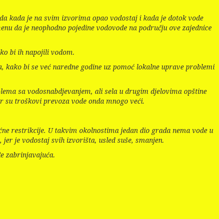
da kada je na svim izvorima opao vodostaj i kada je dotok vode
omenu da je neophodno pojedine vodovode na području ove zajednice
ko bi ih napojili vodom.
ika, kako bi se već naredne godine uz pomoć lokalne uprave problemi
problema sa vodosnabdjevanjem, ali sela u drugim djelovima opštine
er su troškovi prevoza vode onda mnogo veći.
oćne restrikcije. U takvim okolnostima jedan dio grada nema vode u
er je vodostaj svih izvorišta, usled suše, smanjen.
đe zabrinjavajuća.